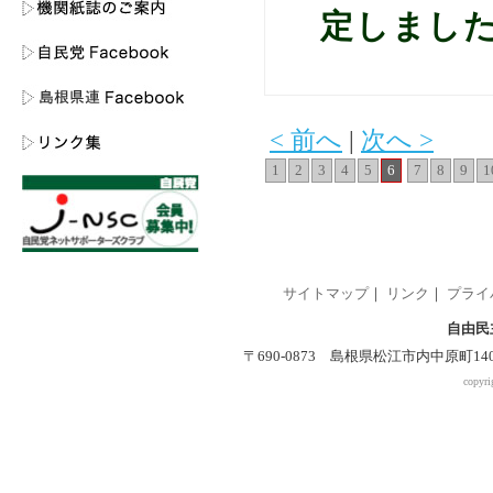
定しまし
< 前へ
|
次へ >
1
2
3
4
5
6
7
8
9
1
サイトマップ
｜
リンク
｜
プライ
自由民
〒690-0873 島根県松江市内中原町140-2 
copyri