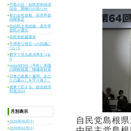
竹島の日・自民党街頭演
説会 開催のお知らせ
初の女性首相、高市早苗
内閣発足
自由民主党総裁 高市早
苗氏が選出
自民党総裁選挙
不用意な発言への抗議に
ついて
数字で見る経済再生 Q＆
A
jiminNEWS（号外）米国
の関税措置、物価高対策
日本の産業と雇用、あな
たの暮らしを守り抜く。
成果で応える。総合経済
対策2024
月別表示
自民党島根県
2026年06月(1)
由民主党島根
2026年02月(1)