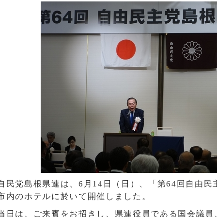
自民党島根県連は、6月14日（日）、「第64回自由
市内のホテルに於いて開催しました。
当日は、ご来賓をお招きし、県連役員である国会議員