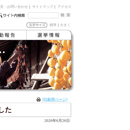
見・お問い合わせ
｜
サイトマップ
｜
アクセス
標準
｜
大きく
[印刷用ページ]
した
2026年6月26日