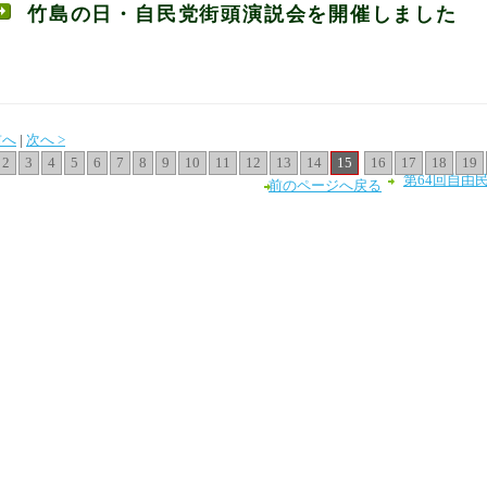
竹島の日・自民党街頭演説会を開催しました
前へ
|
次へ >
2
3
4
5
6
7
8
9
10
11
12
13
14
15
16
17
18
19
第64回自由
前のページへ戻る