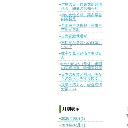
竹島の日・自民党街頭演
説会 開催のお知らせ
初の女性首相、高市早苗
内閣発足
自由民主党総裁 高市早
苗氏が選出
自民党総裁選挙
不用意な発言への抗議に
ついて
数字で見る経済再生 Q＆
A
jiminNEWS（号外）米国
の関税措置、物価高対策
日本の産業と雇用、あな
たの暮らしを守り抜く。
成果で応える。総合経済
対策2024
月別表示
2026年06月(1)
2026年02月(1)