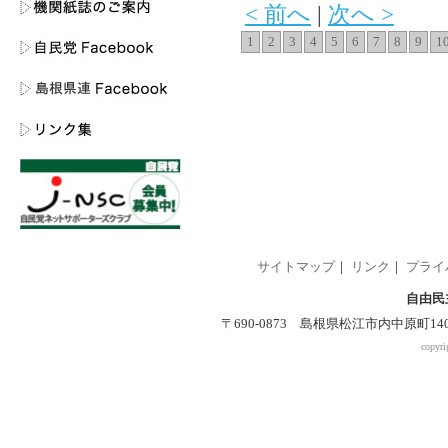
< 前へ
|
次へ >
1
2
3
4
5
6
7
8
9
1
サイトマップ
｜
リンク
｜
プライ
自由民
〒690-0873 島根県松江市内中原町140-2 
copyri