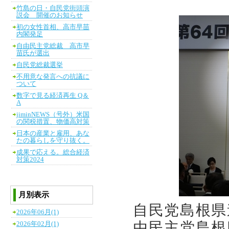
竹島の日・自民党街頭演
説会 開催のお知らせ
初の女性首相、高市早苗
内閣発足
自由民主党総裁 高市早
苗氏が選出
自民党総裁選挙
不用意な発言への抗議に
ついて
数字で見る経済再生 Q＆
A
jiminNEWS（号外）米国
の関税措置、物価高対策
日本の産業と雇用、あな
たの暮らしを守り抜く。
成果で応える。総合経済
対策2024
月別表示
自民党島根県
2026年06月(1)
由民主党島根
2026年02月(1)