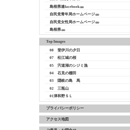
島根県連facebook
自民党青年局ホームページ
自民党女性局ホームページ
島根県
Top Images
08 斐伊川の夕日
07 松江城の桜
05 宍道湖のシジミ漁
04 石見の棚田
03 隠岐の島 馬
02 三瓶山
01津和野ＳＬ
プライバシーポリシー
アクセス地図