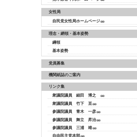
女性局
自民党女性局ホームページ
理念・網領・基本姿勢
綱領
基本姿勢
党員募集
機関紙誌のご案内
リンク集
衆議院議員 細田 博之
衆議院議員 竹下 亘
参議院議員 青木 一彦
参議院議員 舞立 昇治
参議院議員 三浦 靖
自由民主党本部